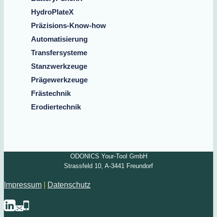
HydroPlateX
Präzisions-Know-how
Automatisierung
Transfersysteme
Stanzwerkzeuge
Prägewerkzeuge
Frästechnik
Erodiertechnik
ODONICS Your-Tool GmbH
Strassfeld 10, A-3441 Freundorf
Impressum
|
Datenschutz