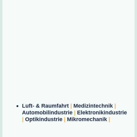
Wasserstofftechnol
ogie von morgen
Höchste Genauigkeit. Maximale
Effizienz. Zukunftssichere Lösungen.
Luft- & Raumfahrt
|
Medizintechnik
|
Automobilindustrie
|
Elektronikindustrie
|
Optikindustrie
|
Mikromechanik
|