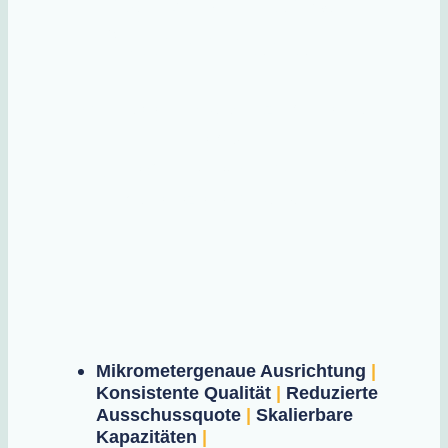
Batteriezukunft
Wir haben uns das μ zum Freund
gemacht
„The Art of Precision“ für Ihre
Batteriezellenproduktion
Mikrometergenaue Ausrichtung
|
Konsistente Qualität
|
Reduzierte
Ausschussquote
|
Skalierbare
Kapazitäten
|