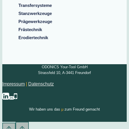
Transfersysteme
Stanzwerkzeuge
Prägewerkzeuge
Frästechnik
Erodiertechnik
ODONICS Your-Tool GmbH
Strassfeld 10, A-3441 Freundorf
Impressum
|
Datenschutz
Wir haben uns das
μ
zum Freund gemacht