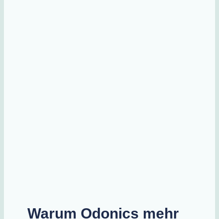
Team
Unser Odonics-Gen verbindet
Konstruktion, Werkstoffwissen und
Messtechnik zu messbarer Exzellenz
Warum Odonics mehr